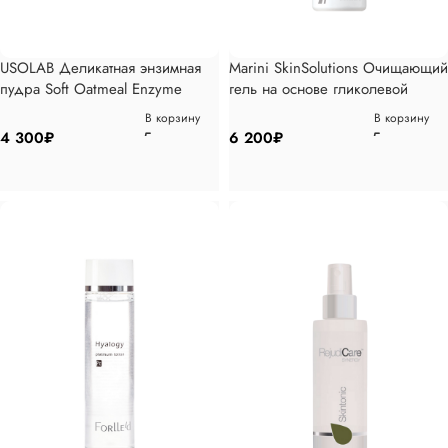
USOLAB Деликатная энзимная
Marini SkinSolutions Очищающий
пудра Soft Oatmeal Enzyme
гель на основе гликолевой
Powder Wash, 50гр
кислоты 237мл
В корзину
В корзину
4 300
₽
6 200
₽