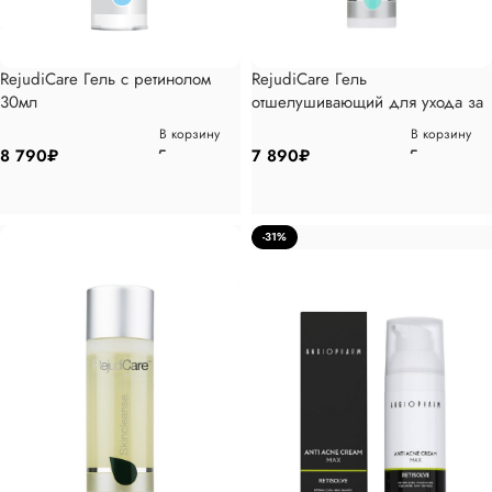
RejudiCare Гель с ретинолом
RejudiCare Гель
30мл
отшелушивающий для ухода за
кожей 50мл
В корзину
В корзину
8 790
₽
7 890
₽
-31%