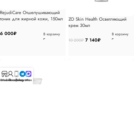
RejudiCare Отшелушивающий
тоник для жирной кожи, 150мл
ZO Skin Health Осветляющий
крем 30мл
6 000
₽
В корзину
В корзину
7 140
₽
10 200
₽
агазин
Мой аккаунт
Позвонить
Telegram
Max