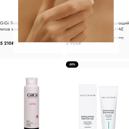
GiGi Гель очищающий для всех
Marini SkinSolutions Очищающий
типов кожи 250 мл
гель с витамином CИ и ДМАЕ
178мл
В корзину
В корзину
5 210
₽
5 900
₽
-50%