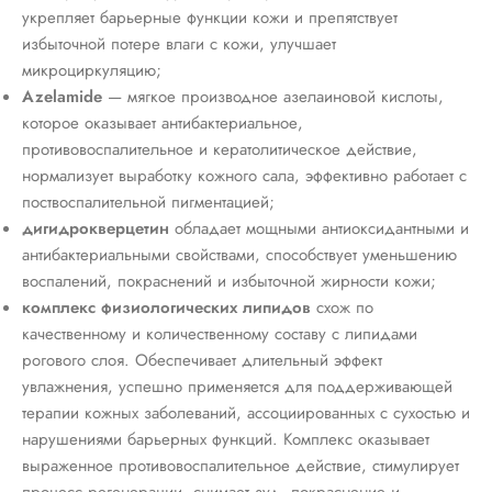
укрепляет барьерные функции кожи и препятствует
избыточной потере влаги с кожи, улучшает
микроциркуляцию;
Azelamide
— мягкое производное азелаиновой кислоты,
которое оказывает антибактериальное,
противовоспалительное и кератолитическое действие,
нормализует выработку кожного сала, эффективно работает с
поствоспалительной пигментацией;
дигидрокверцетин
обладает мощными антиоксидантными и
антибактериальными свойствами, способствует уменьшению
воспалений, покраснений и избыточной жирности кожи;
комплекс физиологических липидов
схож по
качественному и количественному составу с липидами
рогового слоя. Обеспечивает длительный эффект
увлажнения, успешно применяется для поддерживающей
терапии кожных заболеваний, ассоциированных с сухостью и
нарушениями барьерных функций. Комплекс оказывает
выраженное противовоспалительное действие, стимулирует
процесс регенерации, снимает зуд, покраснение и