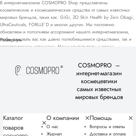
В интернет-магазине COSMOPRO Shop представлены
косметические и космецевтические средства от самых известных
мировых брендов, таких как: GiGi, ZO Skin Health by Zein Obagi,
UltraCeuticals, FORLLE`D и многих других. Мы постоянно
обновляем и пополняем ассортимент нашего интернет-магазина,
чтобы радовать вас как давно полюбившимися средствами, так и
Развернуть
косметическими новинками. Наши консультанты и врачи-
дерматологи помогут вам подобрать домашний уход, подходящий
для вашего возраста и типа кожи, в рамках бесплатной
COSMOPRO –
консультации.
интернет-магазин
космецевтики
самых известных
мировых брендов
Каталог
О компании
Помощь
товаров
О нас
Вопросы и ответы
Журнал
Доставка и оплата