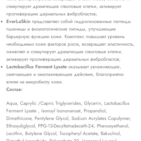
стимулирует дремлющие стволовые клетки, активирует
пролиферацию дермальных фибробластов;
EverLaSkin
представляет собой гидролизованные пептиды
пшеницы и физиологические липиды, улучшающие
барьерную функцию кожи. Комплекс повышает уровень
необходимых коже факторов роста, возвращает эластичность,
оживляет и стимулирует дремлющие стволовые клетки,
активирует пролиферацию дермальных фибробластов;
Lactobacillus Ferment Lysate
оказывает увлажняющее,
смягчающее и омолаживающее действие, благоприятно
влияя на микробиоту кожи.
Состав:
Aqua, Caprylic /Capric Triglycerides, Glycerin, Lactobacillus
Ferment Lysate , Isonoyl Isononanoat, Propandiol,
Dimethicone, Pentylene Glycol, Sodium Acrylates Copolymer,
Ethoxydiglycol, PPG-13-Decyltetradeceth-24, Phenoxyethanol,
Lecithin, Butylene Glycol, Tocopheryl Acetate, Bakuchiol,
Dimethyl Isosorbide, Polysorbatе-20, Isopropyl Lauroyl