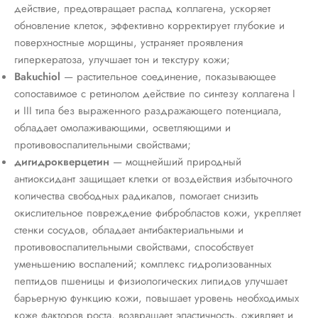
действие, предотвращает распад коллагена, ускоряет
обновление клеток, эффективно корректирует глубокие и
поверхностные морщины, устраняет проявления
гиперкератоза, улучшает тон и текстуру кожи;
Bakuchiol
— растительное соединение, показывающее
сопоставимое с ретинолом действие по синтезу коллагена I
и III типа без выраженного раздражающего потенциала,
обладает омолаживающими, осветляющими и
противовоспалительными свойствами;
дигидрокверцетин
— мощнейший природный
антиоксидант защищает клетки от воздействия избыточного
количества свободных радикалов, помогает снизить
окислительное повреждение фибробластов кожи, укрепляет
стенки сосудов, обладает антибактериальными и
противовоспалительными свойствами, способствует
уменьшению воспалений; комплекс гидролизованных
пептидов пшеницы и физиологических липидов улучшает
барьерную функцию кожи, повышает уровень необходимых
коже факторов роста, возвращает эластичность, оживляет и