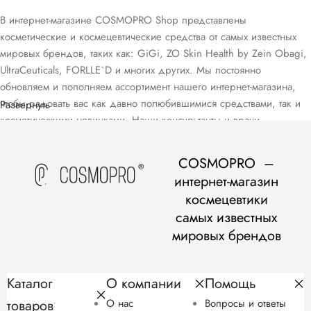
В интернет-магазине COSMOPRO Shop представлены
косметические и космецевтические средства от самых известных
мировых брендов, таких как: GiGi, ZO Skin Health by Zein Obagi,
UltraCeuticals, FORLLE`D и многих других. Мы постоянно
обновляем и пополняем ассортимент нашего интернет-магазина,
чтобы радовать вас как давно полюбившимися средствами, так и
Развернуть
косметическими новинками. Наши консультанты и врачи-
дерматологи помогут вам подобрать домашний уход, подходящий
для вашего возраста и типа кожи, в рамках бесплатной
COSMOPRO –
консультации.
интернет-магазин
космецевтики
самых известных
мировых брендов
Каталог
О компании
Помощь
товаров
О нас
Вопросы и ответы