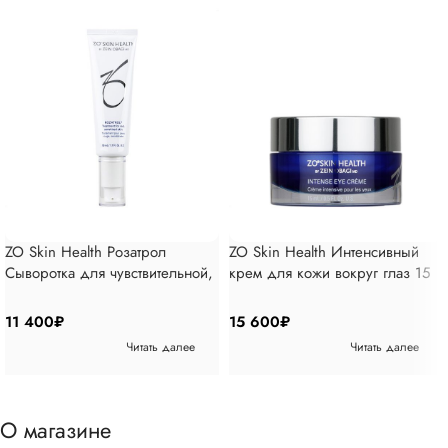
ZO Skin Health Розатрол
ZO Skin Health Интенсивный
Сыворотка для чувствительной,
крем для кожи вокруг глаз 15
склонной к покраснению кожи
мл
50 мл
11 400
₽
15 600
₽
Читать далее
Читать далее
О магазине