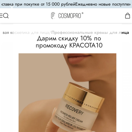
авка при покупке от 15 000 рублей
Ежедневно новые поступления
8
овая косметика для лица
Профессиональные кремы для лица
Дарим скидку 10% по
промокоду КРАСОТА10