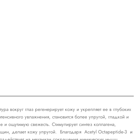
ра вокруг глаз регенерирует кожу и укрепляет ее в глубоких
нтенсивного увлажнения, становится более упругой, гладкой и
ие и ощутимую свежесть. Стимулирует синтез коллагена,
ин, делает кожу упругой. Благодаря Acetyl Octapeptide-3 и
воздействует на механизм сокращения мимических мышц,