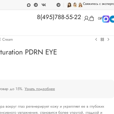
Свяжитесь с эксперт
ка при покупке от 15 000 рублей
Программа лояльности
8(495)788-55-22
0
₽
E Cream
turation PDRN EYE
 товар до 15%.
Узнать подробнее
 вокруг глаз регенерирует кожу и укрепляет ее в глубоких
енсивного увлажнения, становится более упругой, гладкой и