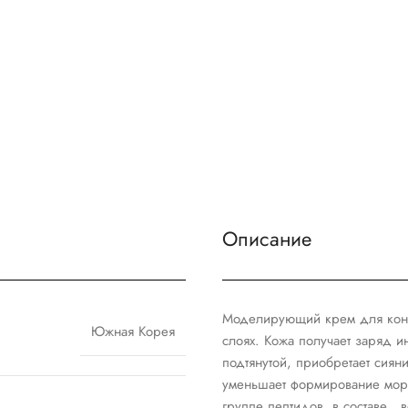
Описание
Моделирующий крем для конту
Южная Корея
слоях. Кожа получает заряд и
подтянутой, приобретает сиян
уменьшает формирование морщ
группе пептидов в составе, 