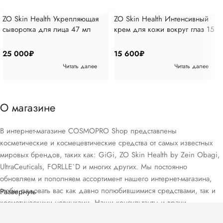
ZO Skin Health Укрепляющая
ZO Skin Health Интенсивный
сыворотка для лица 47 мл
крем для кожи вокруг глаз 15
мл
25 000
₽
15 600
₽
Читать далее
Читать далее
О магазине
В интернет-магазине COSMOPRO Shop представлены
косметические и космецевтические средства от самых известных
мировых брендов, таких как: GiGi, ZO Skin Health by Zein Obagi,
UltraCeuticals, FORLLE`D и многих других. Мы постоянно
обновляем и пополняем ассортимент нашего интернет-магазина,
чтобы радовать вас как давно полюбившимися средствами, так и
Развернуть
косметическими новинками. Наши консультанты и врачи-
дерматологи помогут вам подобрать домашний уход, подходящий