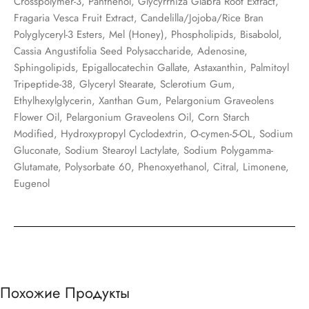
Crosspolymer-3, Panthenol, Glycyrrhiza Glabra Root Extract,
Fragaria Vesca Fruit Extract, Candelilla/Jojoba/Rice Bran
Polyglyceryl-3 Esters, Mel (Honey), Phospholipids, Bisabolol,
Cassia Angustifolia Seed Polysaccharide, Adenosine,
Sphingolipids, Epigallocatechin Gallate, Astaxanthin, Palmitoyl
Tripeptide-38, Glyceryl Stearate, Sclerotium Gum,
Ethylhexylglycerin, Xanthan Gum, Pelargonium Graveolens
Flower Oil, Pelargonium Graveolens Oil, Corn Starch
Modified, Hydroxypropyl Cyclodextrin, O-cymen-5-OL, Sodium
Gluconate, Sodium Stearoyl Lactylate, Sodium Polygamma-
Glutamate, Polysorbate 60, Phenoxyethanol, Citral, Limonene,
Eugenol
Похожие Продукты