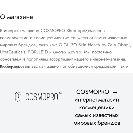
О магазине
В интернет-магазине COSMOPRO Shop представлены
косметические и космецевтические средства от самых известных
мировых брендов, таких как: GiGi, ZO Skin Health by Zein Obagi,
UltraCeuticals, FORLLE`D и многих других. Мы постоянно
обновляем и пополняем ассортимент нашего интернет-магазина,
чтобы радовать вас как давно полюбившимися средствами, так и
Развернуть
косметическими новинками. Наши консультанты и врачи-
дерматологи помогут вам подобрать домашний уход, подходящий
для вашего возраста и типа кожи, в рамках бесплатной
COSMOPRO –
консультации.
интернет-магазин
космецевтики
самых известных
мировых брендов