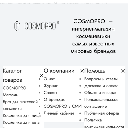
косметическими новинками. Наши консультанты и врачи-
дерматологи помогут вам подобрать домашний уход, подходящий
для вашего возраста и типа кожи, в рамках бесплатной
COSMOPRO –
консультации.
интернет-магазин
космецевтики
самых известных
мировых брендов
Каталог
О компании
Помощь
товаров
О нас
Вопросы и ответы
Журнал
Доставка и оплата
COSMOPRO
Советы
Обмен и возврат
Магазин
О Брендах
Пользовательское
Бренды люксовой
COSMOPRO в СМИ
соглашение
косметики
Личный кабинет
Публичная оферта
Косметика для лица
Политика
Косметика для тела
конфиденциальности