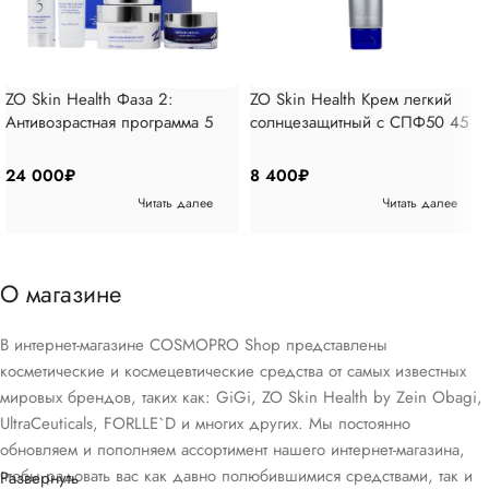
ZO Skin Health Фаза 2:
ZO Skin Health Крем легкий
Антивозрастная программа 5
солнцезащитный с СПФ50 45
позиций
мл
24 000
₽
8 400
₽
Читать далее
Читать далее
О магазине
В интернет-магазине COSMOPRO Shop представлены
косметические и космецевтические средства от самых известных
мировых брендов, таких как: GiGi, ZO Skin Health by Zein Obagi,
UltraCeuticals, FORLLE`D и многих других. Мы постоянно
обновляем и пополняем ассортимент нашего интернет-магазина,
чтобы радовать вас как давно полюбившимися средствами, так и
Развернуть