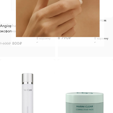
RejudiCare Гель с ретинолом
30мл
Angiopharm Энзимный гель-
эксфолиант, 75мл
8 790
₽
В корзину
В корзину
800
₽
1 600
₽