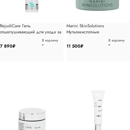
RejudiCare Гель
Marini SkinSolutions
отшелушивающий для ухода за
Мультикислотные
кожей 50мл
корректирующие пилинг-диски
В корзину
В корзину
30 шт
7 890
₽
11 500
₽