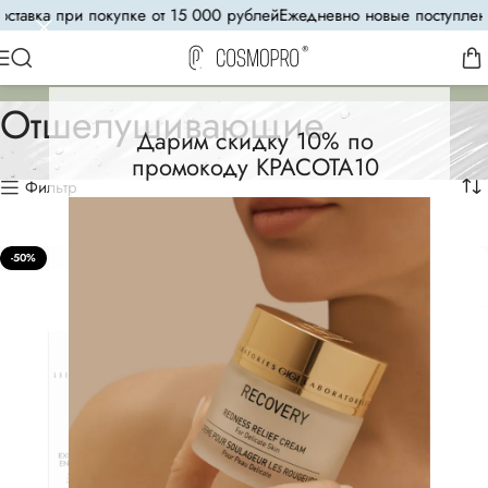
тавка при покупке от 15 000 рублей
Ежедневно новые поступления
Отшелушивающие
Дарим скидку 10% по
промокоду КРАСОТА10
Фильтр
-50%