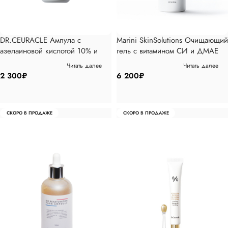
DR.CEURACLE Ампула с
Marini SkinSolutions Очищающий
азелаиновой кислотой 10% и
гель с витамином CИ и ДМАЕ
мадекассосидом Azelaic 10 &
237мл
Читать далее
Читать далее
Madeca Ampoule 30 мл
2 300
₽
6 200
₽
СКОРО В ПРОДАЖЕ
СКОРО В ПРОДАЖЕ