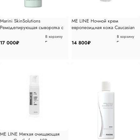
Marini SkinSolutions
ME LINE Ночной крем
Ремоделирующая сыворотка с
европеоидная кожа Caucasian
витамином Си и ДМАЕ, 30 мл
skin night 30гр
В корзину
В корзину
17 000
₽
14 800
₽
ME LINE Мягкая очищающая