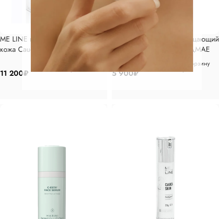
ME LINE крем европеоидная
Marini SkinSolutions Очищающий
кожа Caucasian skin day 30гр
гель с витамином CИ и ДМАЕ
178мл
В корзину
В корзину
11 200
₽
5 900
₽