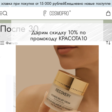
авка при покупке от 15 000 рублей
Ежедневно новые поступления
8
После 30
Дарим скидку 10% по
промокоду КРАСОТА10
Фильтр