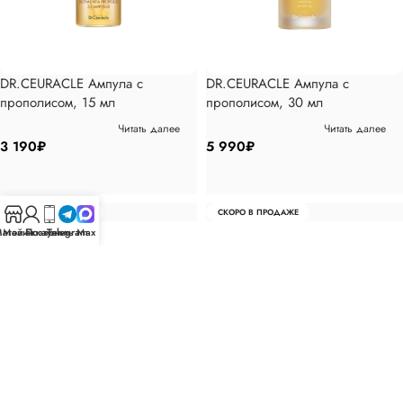
DR.CEURACLE Ампула с
DR.CEURACLE Ампула с
прополисом, 15 мл
прополисом, 30 мл
Читать далее
Читать далее
3 190
₽
5 990
₽
СКОРО В ПРОДАЖЕ
СКОРО В ПРОДАЖЕ
агазин
Мой аккаунт
Позвонить
Telegram
Max