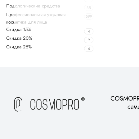
Подологические средства
35
Профессиональная уходовая
599
косметика для лица
Скидка 15%
4
Скидка 20%
9
Скидка 25%
4
Upholstered chair
Discount 10%
Shop Now
COSMOPRO
сам