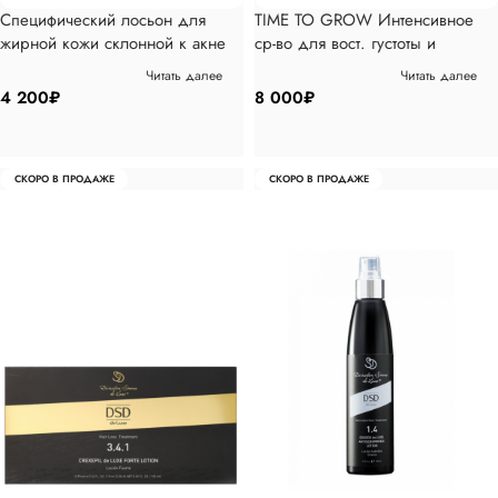
Специфический лосьон для
TIME TO GROW Интенсивное
жирной кожи склонной к акне
ср-во для вост. густоты и
толщины волос»Три-энерджи
Читать далее
Читать далее
фактор» 7,5% Лосьон 100мл
4 200
₽
8 000
₽
СКОРО В ПРОДАЖЕ
СКОРО В ПРОДАЖЕ