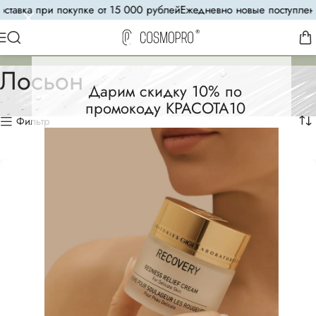
вка при покупке от 15 000 рублей
Ежедневно новые поступления
8(
Лосьон
Дарим скидку 10% по
промокоду КРАСОТА10
Фильтр