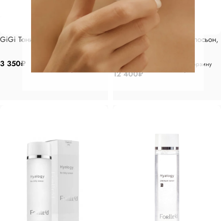
GiGi Тоник 250 мл
FORLLED Увлажняющий лосьон,
150мл
3 350
₽
В корзину
В корзину
12 400
₽