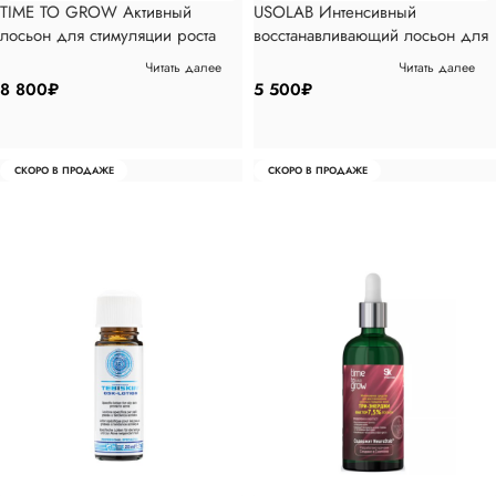
TIME TO GROW Активный
USOLAB Интенсивный
лосьон для стимуляции роста
восстанавливающий лосьон для
волос 100мл
тела Bio Intensive Therapy Body
Читать далее
Читать далее
Lotion, 250мл
8 800
₽
5 500
₽
СКОРО В ПРОДАЖЕ
СКОРО В ПРОДАЖЕ