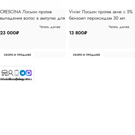
CRESCINA Лосьон против
Vivier Лосьон против акне с 5%
выпадения волос в ампулах для
бензоил пероксидом 30 мл
мужчин 40 шт
Читать далее
Читать далее
23 000
₽
13 800
₽
СКОРО В ПРОДАЖЕ
СКОРО В ПРОДАЖЕ
агазин
Мой аккаунт
Позвонить
Telegram
Max