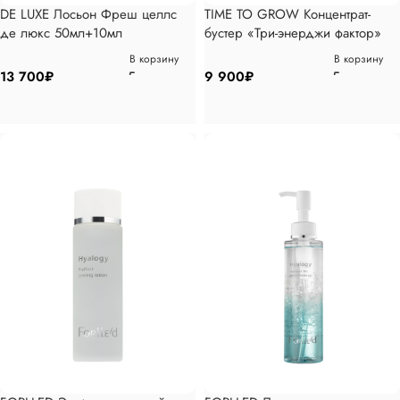
DE LUXE Лосьон Фреш целлс
TIME TO GROW Концентрат-
де люкс 50мл+10мл
бустер «Три-энерджи фактор»
5,5% Лосьон 100мл
В корзину
В корзину
13 700
₽
9 900
₽