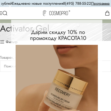
рублей
Ежедневно новые поступления
8(495) 788-55-22
Программа л
Activator Gel
Дарим скидку 10% по
промокоду КРАСОТА10
Фильтр
Товаров, соответствующих вашему запросу, не обнаружено.