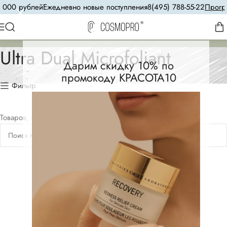
 000 рублей
Ежедневно новые поступления
8(495) 788-55-22
Програ
Ultra Dual Microfoliant
Дарим скидку 10% по
промокоду КРАСОТА10
Фильтр
Товаров, соответствующих вашему запросу, не обнаружено.