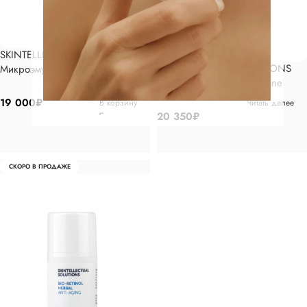
SKINTELLECTUAL SOLUTIONS
SKINTELLECTUAL SOLUTIONS
Микроэмульсия Tranexamic
Микроэмульсия Cysteamine
MiChro, 30мл
MiChro, 30мл
19 000
₽
В корзину
Читать далее
20 350
₽
СКОРО В ПРОДАЖЕ