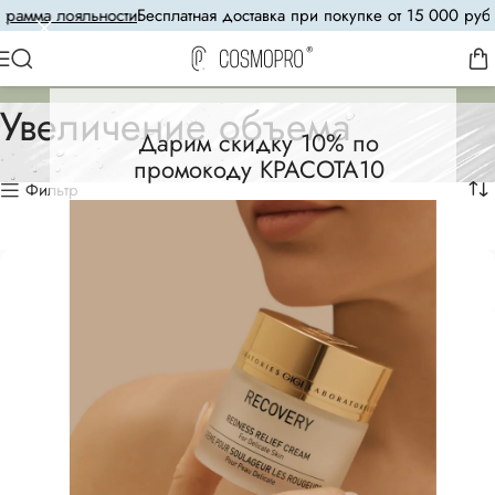
амма лояльности
Бесплатная доставка при покупке от 15 000 рубл
Увеличение объема
Дарим скидку 10% по
промокоду КРАСОТА10
Фильтр