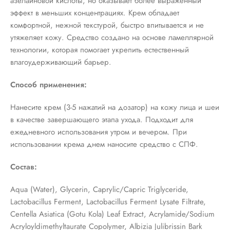
азелаиновой кислоты, но оказывает более выраженный
эффект в меньших концентрациях. Крем обладает
комфортной, нежной текстурой, быстро впитывается и не
утяжеляет кожу. Средство создано на основе ламеллярной
технологии, которая помогает укрепить естественный
влагоудерживающий барьер.
Способ применения:
Нанесите крем (3-5 нажатий на дозатор) на кожу лица и шеи
в качестве завершающего этапа ухода. Подходит для
ежедневного использования утром и вечером. При
использовании крема днем наносите средство с СПФ.
Состав:
Aqua (Water), Glycerin, Caprylic/Capric Triglyceride,
Lactobacillus Ferment, Lactobacillus Ferment Lysate Filtrate,
Centella Asiatica (Gotu Kola) Leaf Extract, Acrylamide/Sodium
Acryloyldimethyltaurate Copolymer, Albizia Julibrissin Bark