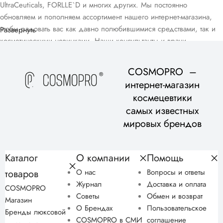
UltraCeuticals, FORLLE`D и многих других. Мы постоянно
обновляем и пополняем ассортимент нашего интернет-магазина,
чтобы радовать вас как давно полюбившимися средствами, так и
Развернуть
косметическими новинками. Наши консультанты и врачи-
дерматологи помогут вам подобрать домашний уход, подходящий
для вашего возраста и типа кожи, в рамках бесплатной
COSMOPRO –
консультации.
интернет-магазин
космецевтики
самых известных
мировых брендов
Каталог
О компании
Помощь
товаров
О нас
Вопросы и ответы
Журнал
Доставка и оплата
COSMOPRO
Советы
Обмен и возврат
Магазин
О Брендах
Пользовательское
Бренды люксовой
COSMOPRO в СМИ
соглашение