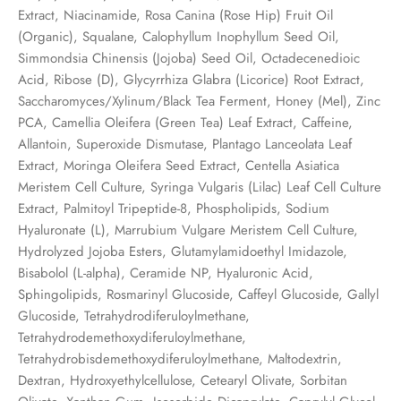
Extract, Niacinamide, Rosa Canina (Rose Hip) Fruit Oil
(Organic), Squalane, Calophyllum Inophyllum Seed Oil,
Simmondsia Chinensis (Jojoba) Seed Oil, Octadecenedioic
Acid, Ribose (D), Glycyrrhiza Glabra (Licorice) Root Extract,
Saccharomyces/Xylinum/Black Tea Ferment, Honey (Mel), Zinc
PCA, Camellia Oleifera (Green Tea) Leaf Extract, Caffeine,
Allantoin, Superoxide Dismutase, Plantago Lanceolata Leaf
Extract, Moringa Oleifera Seed Extract, Centella Asiatica
Meristem Cell Culture, Syringa Vulgaris (Lilac) Leaf Cell Culture
Extract, Palmitoyl Tripeptide-8, Phospholipids, Sodium
Hyaluronate (L), Marrubium Vulgare Meristem Cell Culture,
Hydrolyzed Jojoba Esters, Glutamylamidoethyl Imidazole,
Bisabolol (L-alpha), Ceramide NP, Hyaluronic Acid,
Sphingolipids, Rosmarinyl Glucoside, Caffeyl Glucoside, Gallyl
Glucoside, Tetrahydrodiferuloylmethane,
Tetrahydrodemethoxydiferuloylmethane,
Tetrahydrobisdemethoxydiferuloylmethane, Maltodextrin,
Dextran, Hydroxyethylcellulose, Cetearyl Olivate, Sorbitan