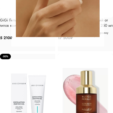
GiGi Гель очищающий для всех
GiGi Крем успокаивающий от
типов кожи 250 мл
покраснения и отечности 250 мл
В корзину
В корзину
5 210
₽
17 500
₽
-50%