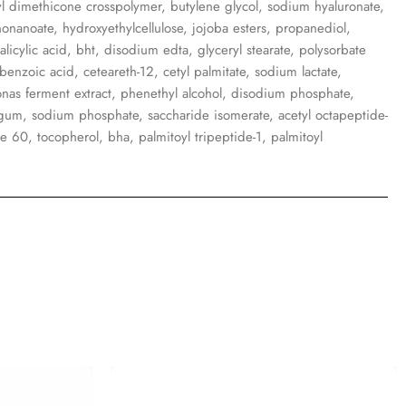
yl dimethicone crosspolymer, butylene glycol, sodium hyaluronate,
nonanoate, hydroxyethylcellulose, jojoba esters, propanediol,
salicylic acid, bht, disodium edta, glyceryl stearate, polysorbate
benzoic acid, ceteareth-12, cetyl palmitate, sodium lactate,
onas ferment extract, phenethyl alcohol, disodium phosphate,
n gum, sodium phosphate, saccharide isomerate, acetyl octapeptide-
te 60, tocopherol, bha, palmitoyl tripeptide-1, palmitoyl