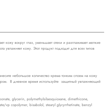
ает кожу вокруг глаз, уменьшает отеки и разглаживает мелкие
та увлажняет кожу. Этот продукт подходит для всех типов
анесите небольшое количество крема тонким слоем на кожу
чером. В дневное время используйте защитный увлажняющий
bonate, glycerin, polymethylsilsesquioxane, dimethicone,
e/vp copolymer, bisabolol, stearyl glycyrrhetinate, benzyl