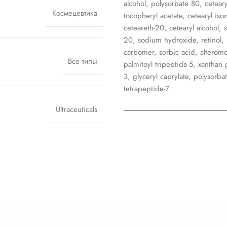
alcohol, polysorbate 80, cetear
Космецевтика
tocopheryl acetate, cetearyl iso
ceteareth-20, cetearyl alcohol, 
20, sodium hydroxide, retinol, 
carbomer, sorbic acid, alterom
Все типы
palmitoyl tripeptide-5, xantha
3, glyceryl caprylate, polysorba
tetrapeptide-7.
Ultraceuticals