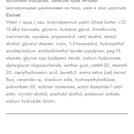
Выполните очищение, нанесите крем легкими
массирующими движениями на лицо, шею и зону декольте.
Состав:
Water / aqua / eau, butyrospermum parkii (shea) butter, c12-
15 alkyl benzoate, glycerin, butylene glycol, dimethicone,
niacinamide, squalane, propanediol, cetyl alcohol, stearyl
alcohol, glyceryl stearate, inulin, 1,2-hexanediol, hydroxyethyl
acrylate/sodium acryloyldimethyl taurate copolymer, peg-75
stearate, glycine soja (soybean) sterols, sodium hyaluronate,
alpha-glucan oligosaccharide, xanthan gum, ceteth-20, steareth-
20, caprylhydroxamic acid, laureth-3, avena sativa (oat) kernel
flour, ceramide np, disodium edta, hydroxyethylcellulose,
polysorbate 60, sorbitan isostearate, acetyl dipeptide-1 cetyl
ester, myristyl alcohol, arachidyl alcohol, potassium sorbate,
sodium hydroxide, biotin.