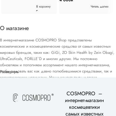
4 000
₽
В корзину
Читать далее
О магазине
В интернет-магазине COSMOPRO Shop представлены
косметические и космецевтические средства от самых известных
мировых брендов, таких как: GiGi, ZO Skin Health by Zein Obagi,
UltraCeuticals, FORLLE`D и многих других. Мы постоянно
обновляем и пополняем ассортимент нашего интернет-магазина,
чтобы радовать вас как давно полюбившимися средствами, так и
Развернуть
косметическими новинками. Наши консультанты и врачи-
дерматологи помогут вам подобрать домашний уход, подходящий
для вашего возраста и типа кожи, в рамках бесплатной
COSMOPRO –
консультации.
интернет-магазин
космецевтики
самых известных