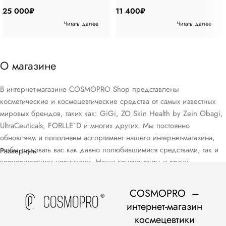
50 мл
25 000
₽
11 400
₽
Читать далее
Читать далее
О магазине
В интернет-магазине COSMOPRO Shop представлены
косметические и космецевтические средства от самых известных
мировых брендов, таких как: GiGi, ZO Skin Health by Zein Obagi,
UltraCeuticals, FORLLE`D и многих других. Мы постоянно
обновляем и пополняем ассортимент нашего интернет-магазина,
чтобы радовать вас как давно полюбившимися средствами, так и
Развернуть
косметическими новинками. Наши консультанты и врачи-
дерматологи помогут вам подобрать домашний уход, подходящий
для вашего возраста и типа кожи, в рамках бесплатной
COSMOPRO –
консультации.
интернет-магазин
космецевтики