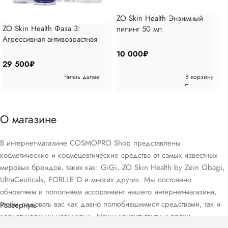
ZO Skin Health Энзимный
ZO Skin Health Фаза 3:
пилинг 50 мл
Агрессивная антивозрастная
программа 6 позиций
10 000
₽
29 500
₽
Читать далее
В корзину
О магазине
В интернет-магазине COSMOPRO Shop представлены
косметические и космецевтические средства от самых известных
мировых брендов, таких как: GiGi, ZO Skin Health by Zein Obagi,
UltraCeuticals, FORLLE`D и многих других. Мы постоянно
обновляем и пополняем ассортимент нашего интернет-магазина,
чтобы радовать вас как давно полюбившимися средствами, так и
Развернуть
косметическими новинками. Наши консультанты и врачи-