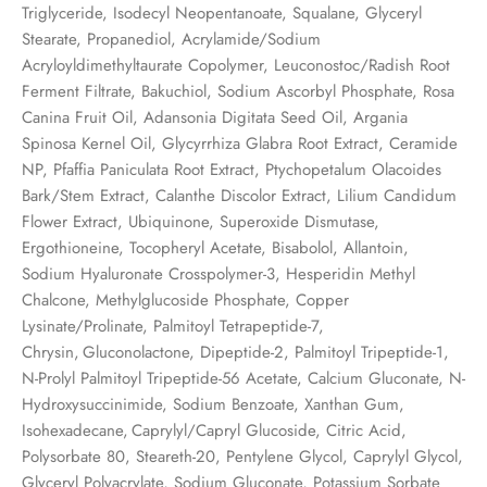
Triglyceride, Isodecyl Neopentanoate, Squalane, Glyceryl
Stearate, Propanediol, Acrylamide/Sodium
Acryloyldimethyltaurate Copolymer, Leuconostoc/Radish Root
Ferment Filtrate, Bakuchiol, Sodium Ascorbyl Phosphate, Rosa
Canina Fruit Oil, Adansonia Digitata Seed Oil, Argania
Spinosa Kernel Oil, Glycyrrhiza Glabra Root Extract, Ceramide
NP, Pfaffia Paniculata Root Extract, Ptychopetalum Olacoides
Bark/Stem Extract, Calanthe Discolor Extract, Lilium Candidum
Flower Extract, Ubiquinone, Superoxide Dismutase,
Ergothioneine, Tocopheryl Acetate, Bisabolol, Allantoin,
Sodium Hyaluronate Crosspolymer-3, Hesperidin Methyl
Chalcone, Methylglucoside Phosphate, Copper
Lysinate/Prolinate, Palmitoyl Tetrapeptide-7,
Chrysin, Gluconolactone, Dipeptide-2, Palmitoyl Tripeptide-1,
N-Prolyl Palmitoyl Tripeptide-56 Acetate, Calcium Gluconate, N-
Hydroxysuccinimide, Sodium Benzoate, Xanthan Gum,
Isohexadecane, Caprylyl/Capryl Glucoside, Citric Acid,
Polysorbate 80, Steareth-20, Pentylene Glycol, Caprylyl Glycol,
Glyceryl Polyacrylate, Sodium Gluconate, Potassium Sorbate