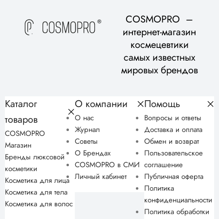
дерматологи помогут вам подобрать домашний уход, подходящий
для вашего возраста и типа кожи, в рамках бесплатной
COSMOPRO –
консультации.
интернет-магазин
космецевтики
самых известных
мировых брендов
Каталог
О компании
Помощь
товаров
О нас
Вопросы и ответы
Журнал
Доставка и оплата
COSMOPRO
Советы
Обмен и возврат
Магазин
О Брендах
Пользовательское
Бренды люксовой
COSMOPRO в СМИ
соглашение
косметики
Личный кабинет
Публичная оферта
Косметика для лица
Политика
Косметика для тела
конфиденциальности
Косметика для волос
Политика обработки