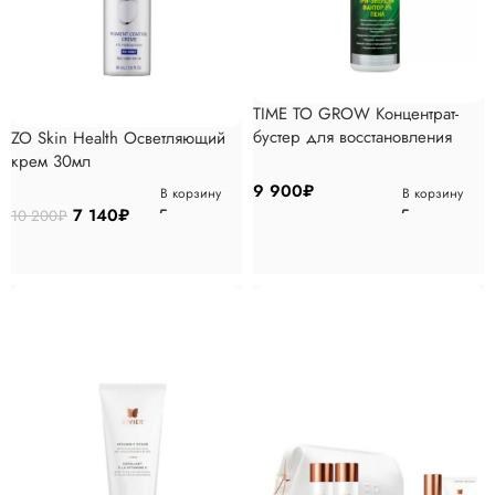
TIME TO GROW Концентрат-
бустер для восстановления
ZO Skin Health Осветляющий
роста волос 5% пена 150мл
крем 30мл
9 900
₽
В корзину
В корзину
7 140
₽
10 200
₽