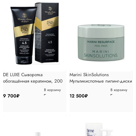
DE LUXE Сыворотка
Marini SkinSolutions
обогащённая кератином, 200
Мультикислотные пилинг-диски
мл
для глубокого обновления
В корзину
В корзину
кожи 30 шт
9 700
₽
12 500
₽