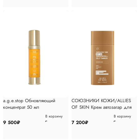
a.g.e.stop Обновляющий
СОЮЗНИКИ КОЖИ/ALLIES
концентрат 50 мл
OF SKIN Крем автозагар для
лица СПФ 50 с
В корзину
В корзину
антиоксидантами 50 мл
9 500
₽
7 200
₽