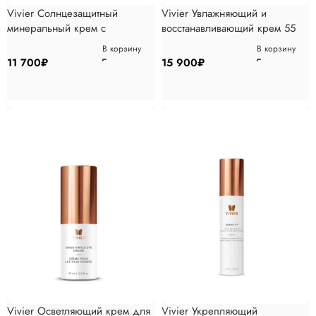
Vivier Солнцезащитный
Vivier Увлажняющий и
минеральный крем с
восстанавливающий крем 55
тонирующим эффектом 60 мл
мл
В корзину
В корзину
11 700
₽
15 900
₽
Vivier Осветляющий крем для
Vivier Укрепляющий