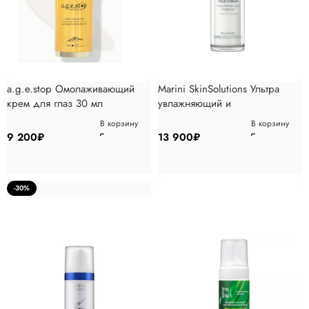
a.g.e.stop Омолаживающий
Marini SkinSolutions Ультра
крем для глаз 30 мл
увлажняющий и
восстанавливающий
В корзину
В корзину
барьерные функции крем с 3Д
9 200
₽
13 900
₽
гиалуроновым комплексом
28гр
-30%