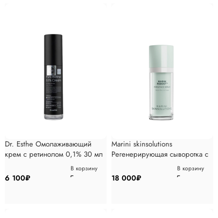
Dr. Esthe Омолаживающий
Marini skinsolutions
крем с ретинолом 0,1% 30 мл
Регенерирующая сыворотка с
PDRN для активного
В корзину
В корзину
омоложения кожи 30 гр
6 100
₽
18 000
₽