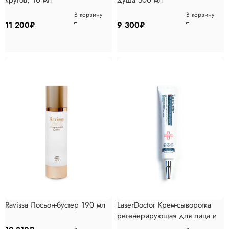
кругов, 10 мл
душа 500 мл
В корзину
В корзину
11 200
₽
9 300
₽
Ravissa Лосьон-бустер 190 мл
LaserDoctor Крем-сыворотка
регенерирующая для лица и
тела 20 мл