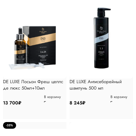
DE LUXE Лосьон Фреш целлс
DE LUXE Антисеборейный
де люкс 50мл+10мл
шампунь 500 мл
В корзину
В корзину
13 700
₽
8 245
₽
-35%