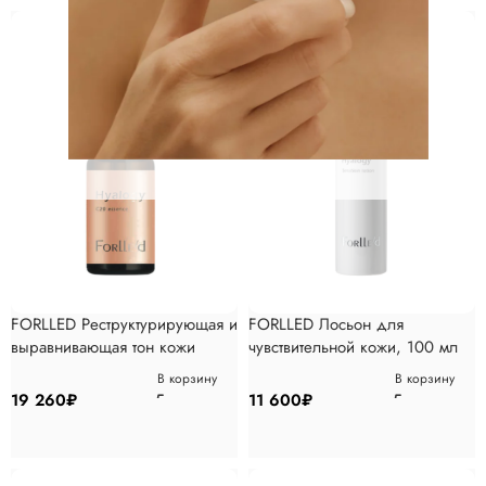
FORLLED Реструктурирующая и
FORLLED Лосьон для
выравнивающая тон кожи
чувствительной кожи, 100 мл
сываротка с витамином С, 30
В корзину
В корзину
мл
19 260
₽
11 600
₽