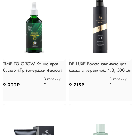
TIME TO GROW Концентрат-
DE LUXE Восстанавливающая
бустер «Три-энерджи фактор»
маска с кератином 4.3, 500 мл
5,5% Лосьон 100мл
В корзину
В корзину
9 900
₽
9 715
₽