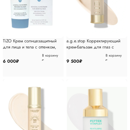
TiZO Крем солнцезащитный
a.g.e.stop Корректирующий
для лица и тела с оттенком,
крем-бальзам для глаз с
100 гр
эффектом мезо, 30 мл
В корзину
В корзину
6 000
₽
9 500
₽