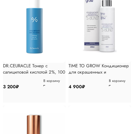
DR.CEURACLE Тонер с
TIME TO GROW Кондиционер
салициловой кислотой 2%, 100
для окрашенных и
мл
поврежденных волос, 200 мл
В корзину
В корзину
3 200
₽
4 900
₽