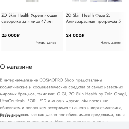
ZO Skin Health Укрепляющая
ZO Skin Health Фаза 2:
сыворотка для лица 47 мл
Антивозрастная программа 5
позиций
25 000
₽
24 000
₽
Читать далее
Читать далее
О магазине
В интернет-магазине COSMOPRO Shop представлены
косметические и космецевтические средства от самых известных
мировых брендов, таких как: GiGi, ZO Skin Health by Zein Obagi,
UltraCeuticals, FORLLE`D и многих других. Мы постоянно
обновляем и пополняем ассортимент нашего интернет-магазина,
чтобы радовать вас как давно полюбившимися средствами, так и
Развернуть
косметическими новинками. Наши консультанты и врачи-
дерматологи помогут вам подобрать домашний уход, подходящий