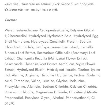
двух фаз. Нанесите на ватный диск около 2 мл продукта.
Удалите макияж вокруг глаз и губ.
Состав:
Water, Isohexadecane, Cyclopentasiloxane, Butylene Glycol,
1,2-hexanediol, Hydrolyzed Hyaluronic Acid, Hydrolyzed Egg
Shell Membrane, Hydrolyzed Conchiolin Protein, Sodium
Chondroitin Sulfate, Saxifrage Sarmentosa Extract, Camellia
Sinensis Leaf Extract, Rosmarinus Officinalis (Rosemary) Leaf
Extract, Chamomilla Recutita (Matricaria) Flower Extract,
Belamcanda Chinensis Root Extract, Sambucus Nigra Flower
Extract, Hydrolyzed Elastin, Hydrolyzed Keratin, Taurine, Lysine
Hcl, Alanine, Arginine, Histidine Hcl, Serine, Proline, Glutamic
Acid, Threonine, Valine, Leucine, Glycine, Isoleucine,
Phenylalanine, Allantoin, Sodium Chloride, Calcium Chloride,
Potassium Chloride, Magnesium Chloride, Diisostearyl Malate,
Propanediol, Pentylene Glycol, Alcohol, Phenoxyethanol, Ci
61570.